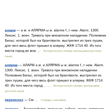
аларм
— а м. и АЛЯРМА ы ж. alarme f.,> нем. Alarm. 1300.
Лексис. 1. воен. Тревога при внезапном нападении. Полковник
Бильс, которой был на брантвахте, выстрелил из трех пушек,
для чего весь флот пришел в алярму. ЖКФ 1714 40. Из того
места город во всю …
Исторический словарь галлицизмов русского
языка
алярма
— АЛАРМ а м. и АЛЯРМА ы ж. alarme f.,> нем. Alarm.
1300. Лексис. 1. воен. Тревога при внезапном нападении.
Полковник Бильс, которой был на брантвахте, выстрелил из
трех пушек, для чего весь флот пришел в алярму. ЖКФ 1714
40. Из того места город… …
Исторический словарь галлицизмов
русского языка
переполох
— См …
Словарь синонимов
тревога
— Беспокойство, волнение, забота, смута, смятение,