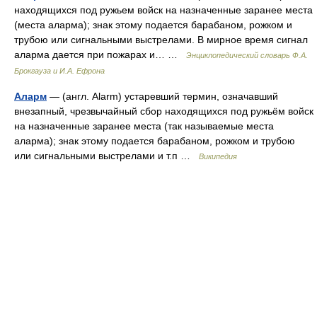
находящихся под ружьем войск на назначенные заранее места
(места аларма); знак этому подается барабаном, рожком и
трубою или сигнальными выстрелами. В мирное время сигнал
аларма дается при пожарах и… …
Энциклопедический словарь Ф.А.
Брокгауза и И.А. Ефрона
Аларм
— (англ. Alarm) устаревший термин, означавший
внезапный, чрезвычайный сбор находящихся под ружьём войск
на назначенные заранее места (так называемые места
аларма); знак этому подается барабаном, рожком и трубою
или сигнальными выстрелами и т.п …
Википедия