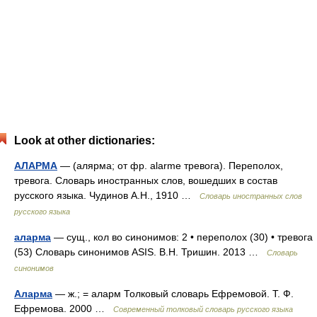
Look at other dictionaries:
АЛАРМА
— (алярма; от фр. alarme тревога). Переполох,
тревога. Словарь иностранных слов, вошедших в состав
русского языка. Чудинов А.Н., 1910 …
Словарь иностранных слов
русского языка
аларма
— сущ., кол во синонимов: 2 • переполох (30) • тревога
(53) Словарь синонимов ASIS. В.Н. Тришин. 2013 …
Словарь
синонимов
Аларма
— ж.; = аларм Толковый словарь Ефремовой. Т. Ф.
Ефремова. 2000 …
Современный толковый словарь русского языка