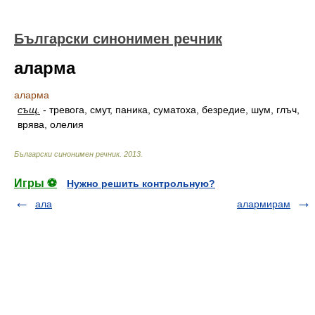
Български синонимен речник
аларма
аларма
същ.
-
тревога, смут, паника, суматоха, безредие, шум, глъч,
врява, олелия
Български синонимен речник
.
2013
.
Игры ⚽
Нужно решить контрольную?
ала
алармирам